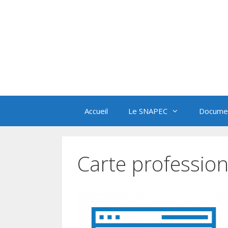
Aller
au
contenu
Accueil
Le SNAPEC
Documen
Carte professio