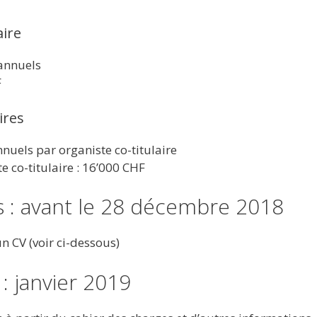
aire
 annuels
F
ires
nnuels par organiste co-titulaire
 co-titulaire : 16’000 CHF
 : avant le 28 décembre 2018
un CV (voir ci-dessous)
: janvier 2019